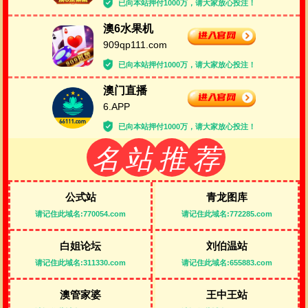
已向本站押付1000万，请大家放心投注！
澳6水果机
909qp111.com
已向本站押付1000万，请大家放心投注！
澳门直播
6.APP
已向本站押付1000万，请大家放心投注！
名
站
推
荐
公式站
青龙图库
请记住此域名:770054.com
请记住此域名:772285.com
白姐论坛
刘伯温站
请记住此域名:311330.com
请记住此域名:655883.com
澳管家婆
王中王站