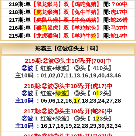
219期:单
【
鼠龙猴马】双【鸡蛇兔猪
】
開:
？00中
218期:单
【
虎
龙猴狗】双【兔牛羊猪
】
開:
虎17中
217期:单
【
虎鼠马猴】双【牛兔鸡猪
】
開:
蛇26错
216期:单
【
猴
马
鼠虎】双【羊鸡蛇兔
】
開:
马37中
215期:单
【
龙虎猴狗】双【羊鸡牛
蛇
】
開:
蛇14中
彩霸王【②波③头主十码】
219期:②波③头主10码:开(?00)中
②波
〖
红波+绿波〗 ③头 〖410头〗
主10码 ：01,02,07,11,13,16,19,40,43,46
218期:②波③头主10码:开(虎17)中
②波
〖
红波+
绿波
〗 ③头 〖0
1
2头
〗
主10码
：05,06,12,16,
17
,18,23,24,27,28
217期:②波③头主10码:开(蛇26)中
②波
〖
红波+绿波
〗 ③头 〖1
2
3头
〗
主10码
：
16,17,18,19,22,28,29,30,32,34