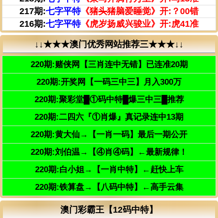
217期:
七字平特
《
猪头猪脑爱睡觉
》开:？00错
216期:
七字平特
《
虎岁扬威兴骏业》开:虎41准
↓↓★★★澳门优秀网站推荐三★★★↓↓
220期:赌侠网【三肖连中无错】已连准20期
220期:开奖网【一码三中三】月入300万
220期:聚彩堂█①码中特█爆三中三█推荐
220期:二四六『①肖爆』真记录连中13期
220期:黄大仙→【一肖一码】最后一期公开
220期:刘伯温→【④肖④码】←最新规律！
220期:白小姐→【一肖中特】←赶快上车
220期:铁算盘→【八码中特】←高手云集
澳门彩霸王【12码中特】