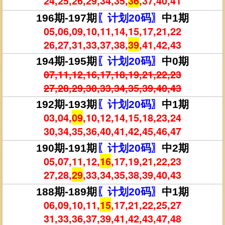
24,25,26,29,34,35,
36
,37,40,41
196期-197期
〖计划20码〗
中1期
05,06,09,10,11,14,15,17,21,22
26,27,31,33,37,38,
39
,41,42,43
194期-195期
〖计划20码〗
中0期
07,11,12,16,17,18,19,21,22,23
27,28,29,30,33,34,35,39,40,43
192期-193期
〖计划20码〗
中1期
03,04,
09
,10,12,14,15,18,23,24
30,34,35,36,40,41,42,45,46,47
190期-191期
〖计划20码〗
中2期
05,07,11,12,
16
,17,19,21,22,23
27,28,
29
,33,34,35,38,39,40,43
188期-189期
〖计划20码〗
中1期
06,09,10,11,
15
,17,21,22,25,27
31,33,36,37,39,41,42,43,47,48