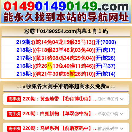
彩霸王01490254.com内幕１肖１码
219期:
[
(
蛇14兔04龙15猴35马13)]
开(?000)
218期:
[
(
牛18猴23羊48龙03兔40)
]
开(虎17)
217期:
[
(
鼠31猪08鸡34虎29兔04
)]
开(蛇26)
216期:
[
(蛇26
马
13兔40猴11鸡46)]
开(马37)
215期:
[
(狗21牛30虎05
蛇
26鸡10)]
开(蛇14)
↓↓≌收集各大高手准确率超高永久免费≌↓↓
220期：黄金地带 【⑨肖博①肖】 诚信可靠
⑨肖博①肖
高手榜
220期：白姐祺袍 【单双㊣中特】 万民见证
单双㊣中特
高手榜
220期：马经系列 【前后落码中】 跟者必发
前后落码中
高手榜