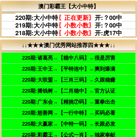
澳门彩霸王【大小中特】
220期:大小中特
〖
正在更新〗
开:？00中
219期:大小中特
〖
小数小数
〗
开:？00中
218期:大小中特
〖
小数小数〗
开:虎17中
↓↓★★★澳门优秀网站推荐四★★★↓↓
220期:诸葛亮→【稳中八码】←很是厉害
220期:王中王→【平特连中】←爽到爆满
220期:大联盟→【三肖三码】←久跟稳赚
220期:摇钱树→【二肖稳中】←官方认证
220期:广东会→【精挑⑦码】←重拳出击
220期:慈善网→【一行中特】←买码必看
220期:大赢家→【中特一码】←长跟必发
220期:彩霸王→【公式一肖】←独家奉献