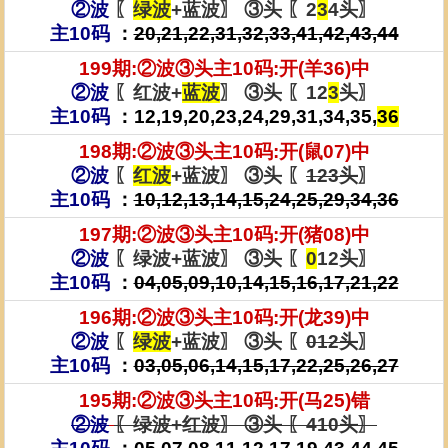
②波
〖
绿波
+蓝波
〗 ③头 〖2
3
4头
〗
主10码
：
20,21,22,31,32,33,41,42,43,44
199期:②波③头主10码:开(羊36)中
②波
〖
红波+
蓝波
〗 ③头 〖12
3
头
〗
主10码
：12,19,20,23,24,29,31,34,35,
36
198期:②波③头主10码:开(鼠07)中
②波
〖
红波
+蓝波
〗 ③头 〖
123头
〗
主10码
：
10,12,13,14,15,24,25,29,34,36
197期:②波③头主10码:开(猪08)中
②波
〖
绿波+蓝波
〗 ③头 〖
0
12头
〗
主10码
：
04,05,09,10,14,15,16,17,21,22
196期:②波③头主10码:开(龙39)中
②波
〖
绿波
+蓝波
〗 ③头 〖
012头
〗
主10码
：
03,05,06,14,15,17,22,25,26,27
195期:②波③头主10码:开(马25)错
②波
〖
绿波+红波
〗 ③头 〖410头
〗