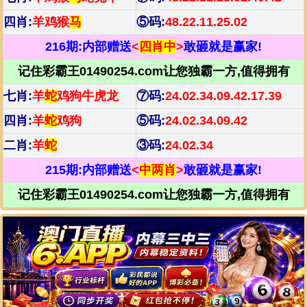
四肖:
羊
鸡猴
马
⑤码:
48.22.11.25.02
216期:内部赠送
<
四肖中
>
敢砸就是赢家!
记住彩霸王01490254.com让您独霸一方,值得拥有
七肖:
羊
蛇
鸡狗牛虎龙
⑦码:
24.02.34.09.42.17.39
四肖:
羊
蛇
鸡狗
⑤码:
24.
02.34.09.42
二肖
:
羊
蛇
③码
:
24.
02.34
215期:内部赠送
<
中两肖
>
敢砸就是赢家!
记住彩霸王01490254.com让您独霸一方,值得拥有