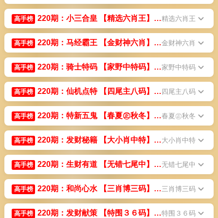
220期：小三合皇 【精选六肖王】 澳彩内幕
精选六肖王
高手榜
220期：马经霸王 【金财神六肖】 注意风险
金财神六肖
高手榜
220期：骑士特码 【家野中特码】 发财必备
家野中特码
高手榜
220期：仙机点特 【四尾主八码】 富豪之梦
四尾主八码
高手榜
220期：特新五鬼 【春夏㊣秋冬】 全网火爆
春夏㊣秋冬
高手榜
220期：发财秘籍 【大小肖中特】 杀庄必备
大小肖中特
高手榜
220期：生财有道 【无错七尾中】 妙手回春
无错七尾中
高手榜
220期：和尚心水 【三肖博三码】 实战精英
三肖博三码
高手榜
220期：发财献策 【特围３６码】 官网爆料
特围３６码
高手榜