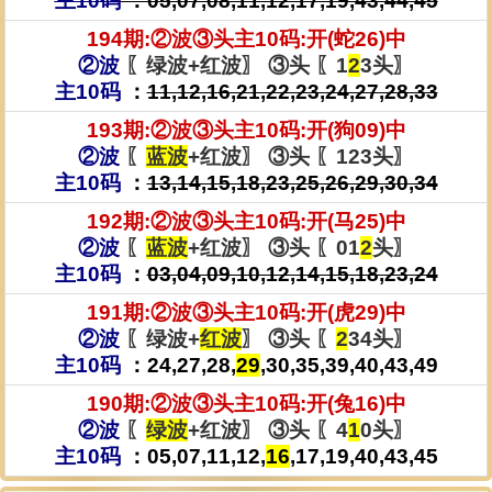
主10码
：05,07,08,11,12,17,19,43,44,45
194期:②波③头主10码:开(蛇26)中
②波
〖
绿波+红波
〗 ③头 〖1
2
3头
〗
主10码
：
11,12,16,21,22,23,24,27,28,33
193期:②波③头主10码:开(狗09)中
②波
〖
蓝波
+红波
〗 ③头 〖123头
〗
主10码
：
13,14,15,18,23,25,26,29,30,34
192期:②波③头主10码:开(马25)中
②波
〖
蓝波
+红波
〗 ③头 〖01
2
头
〗
主10码
：
03,04,09,10,12,14,15,18,23,24
191期:②波③头主10码:开(虎29)中
②波
〖
绿
波+
红波
〗 ③头 〖
2
34头
〗
主10码
：24,27,28,
29
,30,35,39,40,43,49
190期:②波③头主10码:开(兔16)中
②波
〖
绿
波
+红波
〗 ③头 〖4
1
0头
〗
主10码
：05,07,11,12,
16
,17,19,40,43,45