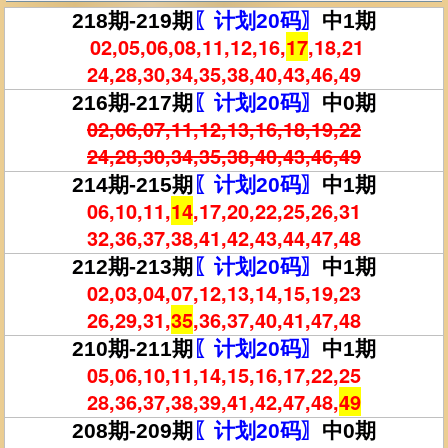
218期-219期
〖计划20码〗
中1期
02,05,06,08,11,12,16,
17
,18,21
24,28,30,34,35,38,40,43,46,49
216期-217期
〖计划20码〗
中0期
02,06,07,11,12,13,16,18,19,22
24,28,30,34,35,38,40,43,46,49
214期-215期
〖计划20码〗
中1期
06,10,11,
14
,17,20,22,25,26,31
32,36,37,38,41,42,43,44,47,48
212期-213期
〖计划20码〗
中1期
02,03,04,07,12,13,14,15,19,23
26,29,31,
35
,36,37,40,41,47,48
210期-211期
〖计划20码〗
中1期
05,06,10,11,14,15,16,17,22,25
28,36,37,38,39,41,42,47,48,
49
208期-209期
〖计划20码〗
中0期