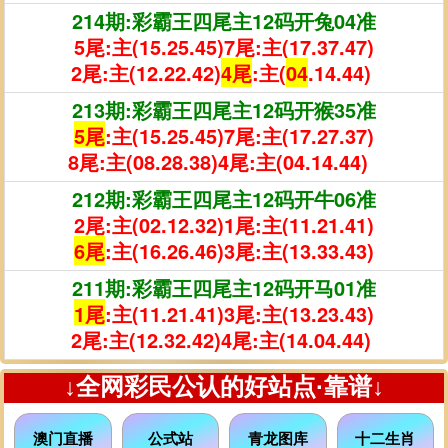
214期:彩霸王四尾主12码开兔04准
5尾:主(15.25.45)7尾:主(17.37.47)
2尾:主(12.22.42)
4尾
:主(
04
.14.44)
213期:彩霸王四尾主12码开猴35准
5尾
:主(15.25.45)7尾:主(17.27.37)
8尾:主(08.28.38)4尾:主(04.14.44)
212期:彩霸王四尾主12码开牛06准
2尾:主(02.12.32)1尾:主(11.21.41)
6尾
:主(16.26.46)3尾:主(13.33.43)
211期:彩霸王四尾主12码开马01准
1尾
:主(11.21.41)3尾:主(13.23.43)
2尾:主(12.32.42)4尾:主(14.04.44)
↓全网彩民公认的好站点·靠谱↓
澳门直播
公式站
青龙图库
十二生肖